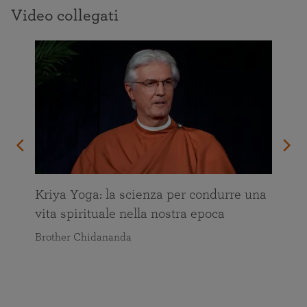
Video collegati
Kriya Yoga: la scienza per condurre una
vita spirituale nella nostra epoca
Brother Chidananda