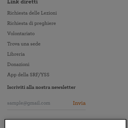
Link diretti
Richiesta delle Lezioni
Richiesta di preghiere
Volontariato
Trova una sede
Libreria
Donazioni
App della SRF/YSS
Iscriviti alla nostra newsletter
Invia
Collegati alla SRF