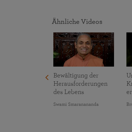
Ähnliche Videos
er positiven
Bewältigung der
U
eudigen
Herausforderungen
K
llung leben
des Lebens
er
r Namita
Swami Smaranananda
Br