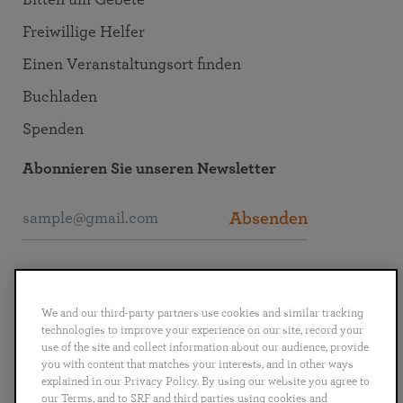
Bitten um Gebete
Freiwillige Helfer
Einen Veranstaltungsort finden
Buchladen
Spenden
Abonnieren Sie unseren Newsletter
Absenden
SRF interaktiv
We and our third-party partners use cookies and similar tracking
technologies to improve your experience on our site, record your
use of the site and collect information about our audience, provide
you with content that matches your interests, and in other ways
explained in our Privacy Policy. By using our website you agree to
English
Deutsch
Español
Français
Italiano
our Terms, and to SRF and third parties using cookies and
Português
日本語
ไทย