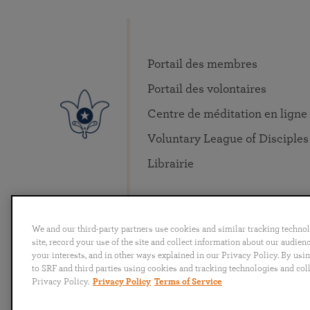
Portail des membres
Portail des volontaires
Centre de méditation en ligne
Voluntary League of Disciples
Librairie
We and our third-party partners use cookies and similar tracking techno
site, record your use of the site and collect information about our audie
your interests, and in other ways explained in our Privacy Policy. By usi
English
Deutsch
Español
Français
Italia
to SRF and third parties using cookies and tracking technologies and col
Privacy Policy.
Privacy Policy
Terms of Service