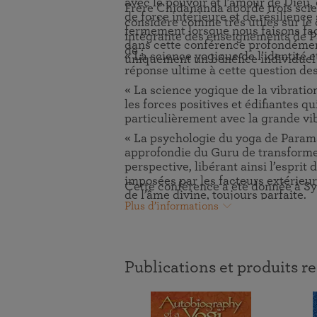
Chidananda
avec le pouvoir et l’amour de Dieu,
Frère Chidananda aborde trois scienc
de force intérieure et de résilienc
considère comme très utiles sur le 
Regardez une courte vidéo (avec sous-
fermement lorsque nous faisons face 
intégrante des enseignements de Pa
titres) pour découvrir une technique
dans cette conférence profondémen
de :
« La science yogique de l’identité et
permettant de puiser aide et force
uniquement un bénéfice individuel
réponse ultime à cette question des 
auprès de Dieu.
« La science yogique de la vibratio
les forces positives et édifiantes q
particulièrement avec la grande vi
« La psychologie du yoga de Param
approfondie du Guru de transforme
perspective, libérant ainsi l’esprit
imposées par les facteurs extérieur
Cette conférence a été donnée à Sy
de l’âme divine, toujours parfaite.
Plus d’informations
Publications et produits