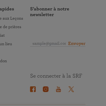
rapides
S’abonner à notre
newsletter
re aux Leçons
 de prières
iat
Envoyer
un lieu
 don
Se connecter à la SRF