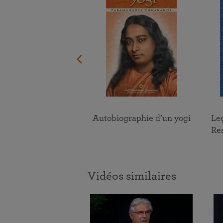
 Wall Calendar
Autobiographie d’un yogi
Leç
Rea
Vidéos similaires