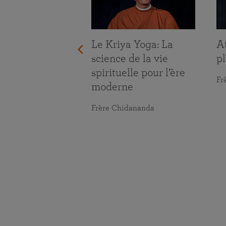
ace aux défis
Le Kriya Yoga: La
At
ie
science de la vie
pl
spirituelle pour l’ère
maranananda
Fr
moderne
Frère Chidananda