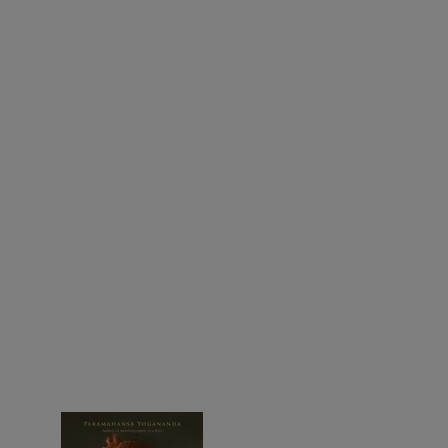
Faites un don maintenant
Regardez le documentaire sur la vie du Guru
oir le calendrier complet
Trouver un lieu près de chez vous
Participez en ligne aux méditations et aux groupes d’étude
des enseignements de la SRF
Voir tous les évènements en ligne