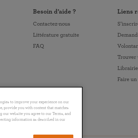
Besoin d’aide ?
Liens 
Contactez-nous
S’inscri
Littérature gratuite
Demande
FAQ
Volontar
Trouver 
Librairie
Faire un
logies to improve your experience on our
nce, provide you with content that matches
ng our website you agree to our Terms, and
no
Português
日本語
ไทย
lecting information as described in our