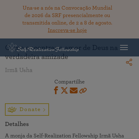
Una-se a nós na Convocação Mundial
de 2026 da SRF presencialmente ou
transmitida online, de 2 a 8 de agosto.
Voltar ao acervo
Inscreva-se hoje
Como encontrar o amor de Deus na
verdadeira amizade
Irmã Usha
Compartilhe
Donate
Detalhes
A monja da Self-Realization Fellowship Irmã Usha