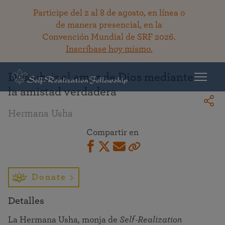
Participe del 2 al 8 de agosto, en línea o
de manera presencial, en la
Convención Mundial de SRF 2026.
Regresar a la bibioteca
Inscríbase hoy mismo.
Descubrir el amor de Dios mediante
la amistad verdadera
Hermana Usha
Compartir en
Donate
Detalles
La Hermana Usha, monja de
Self‑Realization