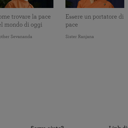
ome trovare la pace
Essere un portatore di
el mondo di oggi
pace
other Sevananda
Sister Ranjana