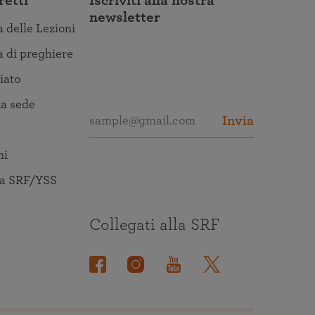
retti
Iscriviti alla nostra
newsletter
a delle Lezioni
a di preghiere
iato
a sede
Invia
ni
la SRF/YSS
Collegati alla SRF