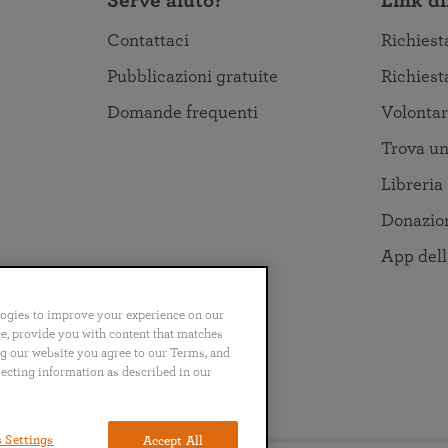
Serve aiuto?
Link di
Contattaci
Richiest
Pubblicazioni gratuite
Richiest
Domande frequenti
Volontar
Trova un
Libreria
Donazio
App del
logies to improve your experience on our
nce, provide you with content that matches
ng our website you agree to our Terms, and
lecting information as described in our
no
Português
日本語
ไทย
 Settings
Accept All