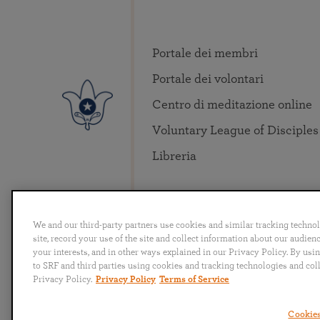
Portale dei membri
Portale dei volontari
Centro di meditazione online
Voluntary League of Disciples
Libreria
We and our third-party partners use cookies and similar tracking techno
site, record your use of the site and collect information about our audie
your interests, and in other ways explained in our Privacy Policy. By usi
to SRF and third parties using cookies and tracking technologies and col
English
Deutsch
Español
Français
Italia
Privacy Policy.
Privacy Policy
Terms of Service
Cookies