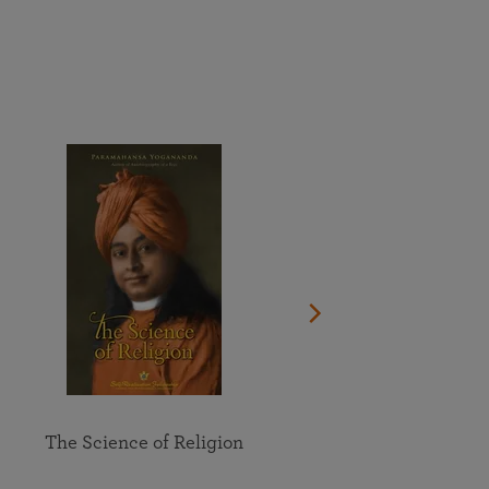
Dona ora
Guarda il documentario sulla vita del Guru
Vedi il calendario completo
Partecipa online alle meditazioni e allo studio di gruppo
Trova la sede più vicina a te
degli insegnamenti della SRF
Esplora tutti gli eventi online
The Science of Religion