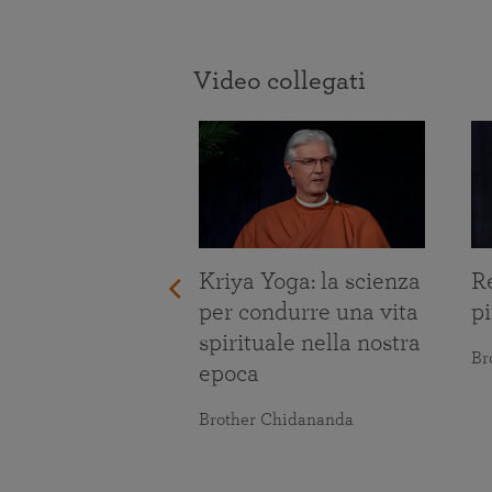
Video collegati
re le prove
ita
maranananda
Kriya Yoga: la scienza
Re
per condurre una vita
pi
spirituale nella nostra
Br
epoca
Brother Chidananda