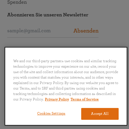
Spenden
Abonnieren Sie unseren Newsletter
Absenden
SRF interaktiv
We and our third-party partners use cookies and similar tracking
technologies to improve your experience on our site, record your
use of the site and collect information about our audience, provide
you with content that matches your interests, and in other ways
explained in our Privacy Policy. By using our website you agree to
English
Deutsch
Español
Français
Italiano
our Terms, and to SRF and third parties using cookies and
Português
日本語
ไทย
tracking technologies and collecting information as described in
our Privacy Policy.
Privacy Policy
Terms of Service
Datenschutz
AGB
Cookies Settings
Accept All
Copyright © 2024 Self-Realization Fellowship. Alle Rechte vorbehalten.