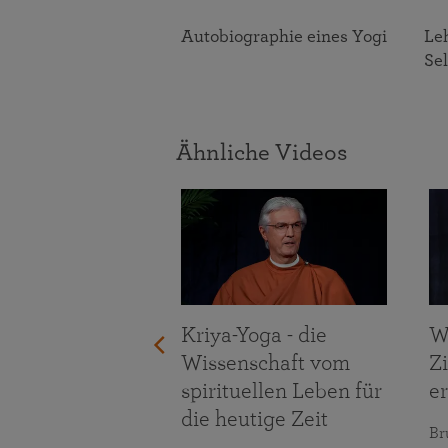
er des Göttlichen
Autobiographie eines Yogi
Leh
Se
Ähnliche Videos
igung der
forderungen
bens
maranananda
Kriya-Yoga - die
W
Wissenschaft vom
Z
spirituellen Leben für
er
die heutige Zeit
Br