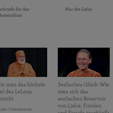
rbriefe für das
Nur die Liebe
lbststudium
ie man das höchste
Seelisches Glück: Wie
iel des Lebens
man sich das
reicht
seelischen Reservoir
von Liebe, Frieden
uder Vishwananda
und Freude erschließt