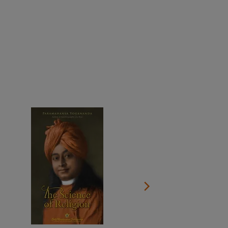
Spenden Sie jetzt
Dokumentation über das Leben des Gurus anschauen
Den ganzen Kalender anzeigen
Einen Standort in Ihrer Nähe finden
An Online-Meditationen und Gruppenstudium der SRF-
Lehre teilnehmen
Alle Online-Veranstaltungen im Überblick