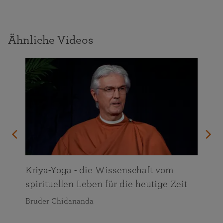
Ähnliche Videos
n
Kriya-Yoga - die Wissenschaft vom
spirituellen Leben für die heutige Zeit
Bruder Chidananda