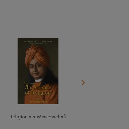
Spenden Sie jetzt
Dokumentation über das Leben des Gurus anschauen
Den ganzen Kalender anzeigen
Einen Standort in Ihrer Nähe finden
An Online-Meditationen und Gruppenstudium der SRF-
Lehre teilnehmen
Alle Online-Veranstaltungen im Überblick
Religion als Wissenschaft