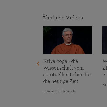
Ähnliche Videos
igung der
forderungen
bens
maranananda
Kriya-Yoga - die
W
Wissenschaft vom
Z
spirituellen Leben für
er
die heutige Zeit
Br
Bruder Chidananda