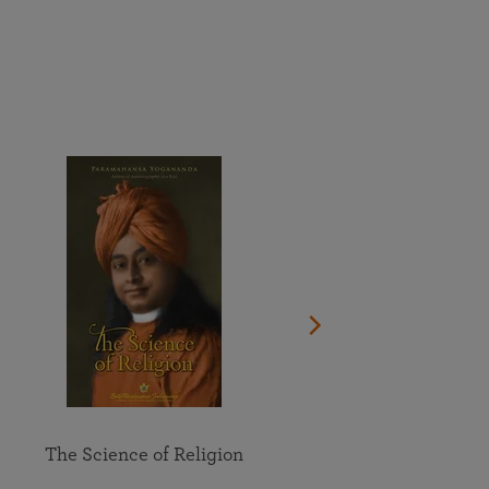
Dona ora
Guarda il documentario sulla vita del Guru
Vedi il calendario completo
Partecipa online alle meditazioni e allo studio di gruppo
Trova la sede più vicina a te
degli insegnamenti della SRF
Esplora tutti gli eventi online
The Science of Religion