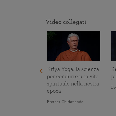
Video collegati
re le prove
Kriya Yoga: la scienza
Re
ita
per condurre una vita
pi
spirituale nella nostra
maranananda
Br
epoca
Brother Chidananda