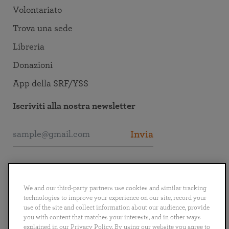
Volontariato
Trova una sede
Libreria
Donazioni
App della SRF/YSS
Iscriviti alla nostra newsletter
Invia
Collegati alla SRF
We and our third-party partners use cookies and similar tracking
technologies to improve your experience on our site, record your
use of the site and collect information about our audience, provide
you with content that matches your interests, and in other ways
explained in our Privacy Policy. By using our website you agree to
English
Deutsch
Español
Français
Italiano