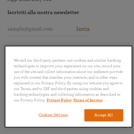
Iscriviti alla nostra newsletter
Invia
Collegati alla SRF
We and our third-party partners use cookies and similar tracking
technologies to improve your experience on our site, record your
use of the site and collect information about our audience, provide
you with content that matches your interests, and in other ways
explained in our Privacy Policy. By using our website you agree to
English
Deutsch
Español
Français
Italiano
our Terms, and to SRF and third parties using cookies and
Português
日本語
ไทย
tracking technologies and collecting information as described in
our Privacy Policy.
Privacy Policy
Terms of Service
Politica sulla privacy
Termini e condizioni
Cookies Settings
Accept All
Copyright © 2024 Self-Realization Fellowship. Tutti i diritti riservati.