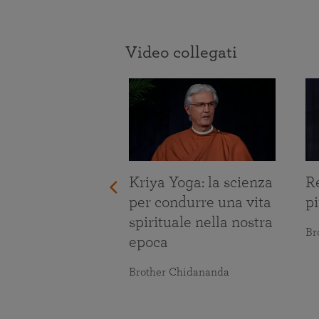
Video collegati
re le prove
ita
maranananda
Kriya Yoga: la scienza
Re
per condurre una vita
pi
spirituale nella nostra
Br
epoca
Brother Chidananda