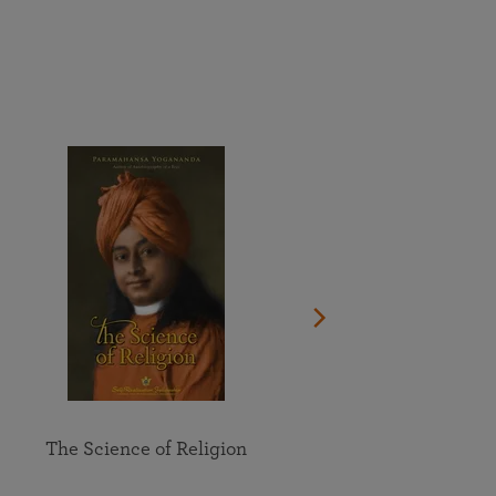
Dona ora
Guarda il documentario sulla vita del Guru
Vedi il calendario completo
Partecipa online alle meditazioni e allo studio di gruppo
Trova la sede più vicina a te
degli insegnamenti della SRF
Esplora tutti gli eventi online
The Science of Religion