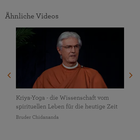
Ähnliche Videos
n
Kriya-Yoga - die Wissenschaft vom
spirituellen Leben für die heutige Zeit
Bruder Chidananda