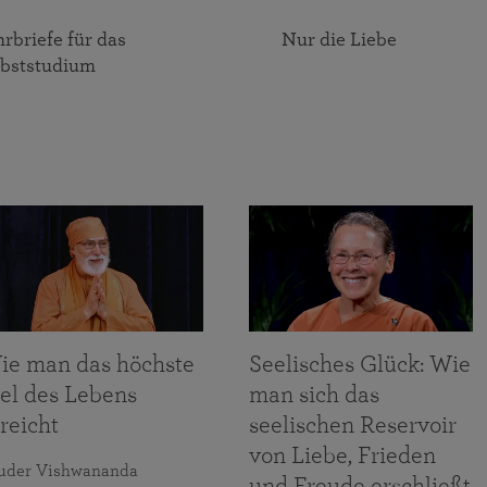
rbriefe für das
Nur die Liebe
lbststudium
ie man das höchste
Seelisches Glück: Wie
iel des Lebens
man sich das
reicht
seelischen Reservoir
von Liebe, Frieden
uder Vishwananda
und Freude erschließt