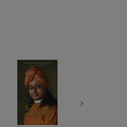
Spenden Sie jetzt
Dokumentation über das Leben des Gurus anschauen
Den ganzen Kalender anzeigen
Einen Standort in Ihrer Nähe finden
An Online-Meditationen und Gruppenstudium der SRF-
Lehre teilnehmen
Alle Online-Veranstaltungen im Überblick