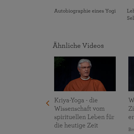
er des Göttlichen
Autobiographie eines Yogi
Leh
Se
Ähnliche Videos
igung der
forderungen
bens
maranananda
Kriya-Yoga - die
W
Wissenschaft vom
Z
spirituellen Leben für
er
die heutige Zeit
Br