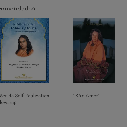
Como irradiar a luz dos ensinamentos de Paramahansa
Una-se a nós no dia 22 de agosto numa transmissão
ecomendados
Yogananda para um mundo necessitado.
Desde 1920, ajudando as pessoas do mundo inteiro a
especial ao vivo com o Irmão Chidananda.
perceber e expressar a beleza, nobreza, e divindade do
espírito humano
ões da Self-Realization
“Só o Amor”
llowship