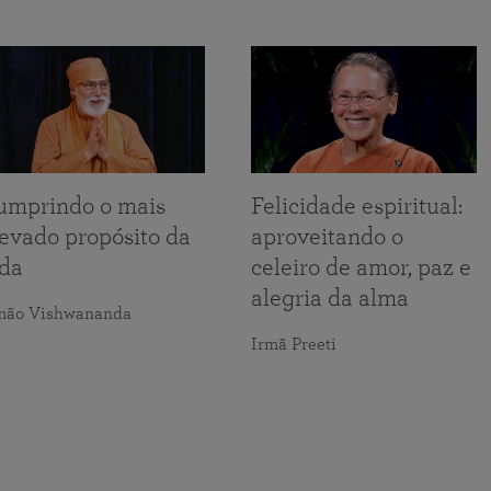
umprindo o mais
Felicidade espiritual:
levado propósito da
aproveitando o
ida
celeiro de amor, paz e
alegria da alma
mão Vishwananda
Irmã Preeti