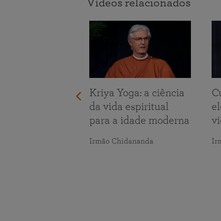
Vídeos relacionados
tando os
s da vida
maranananda
Kriya Yoga: a ciência
C
da vida espiritual
e
para a idade moderna
v
Irmão Chidananda
Ir