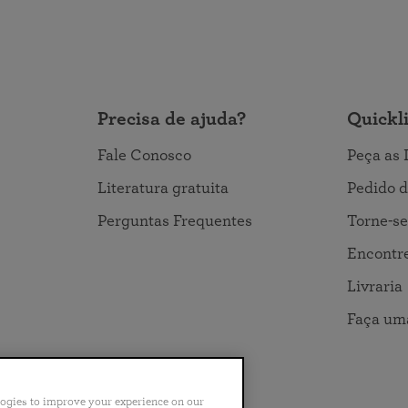
Precisa de ajuda?
Quickl
Fale Conosco
Peça as 
Literatura gratuita
Pedido d
Perguntas Frequentes
Torne-se
Encontre
Livraria
Faça um
logies to improve your experience on our