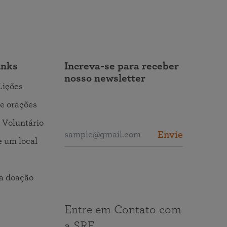
inks
Increva-se para receber
nosso newsletter
Lições
e orações
 Voluntário
Envie
 um local
a doação
Entre em Contato com
a SRF