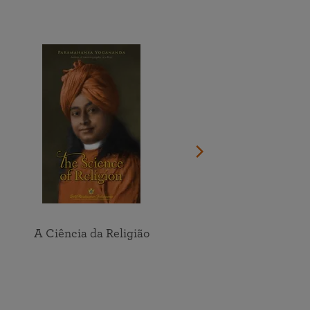
Faça a doação agora
Veja o calendário completo
Participe online das meditações e estudo em grupo dos
Encontre um local perto de você
ensinamentos da SRF
Veja todos os eventos online
A Ciência da Religião