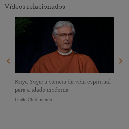
Vídeos relacionados
Kriya Yoga: a ciência da vida espiritual
para a idade moderna
Irmão Chidananda