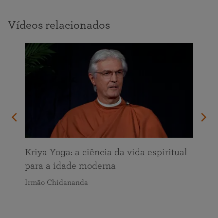
Vídeos relacionados
Kriya Yoga: a ciência da vida espiritual
para a idade moderna
Irmão Chidananda