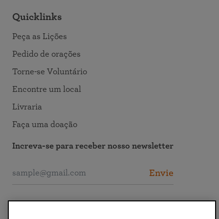
Quicklinks
Peça as Lições
Pedido de orações
Torne-se Voluntário
Encontre um local
Livraria
Faça uma doação
Increva-se para receber nosso newsletter
Envie
Entre em Contato com a SRF