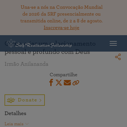
Una-se a nós na Convocação Mundial
de 2026 da SRF presencialmente ou
transmitida online, de 2 a 8 de agosto.
Voltar ao acervo
Inscreva-se hoje
Como criar um relacionamento
pessoal e profundo com Deus
Irmão Anilananda
Compartilhe
Donate
Detalhes
Leia mais