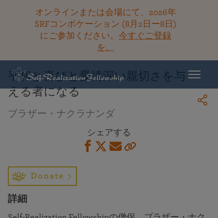
オンラインまたは会場にて、2026年
SRFコンボケーション (8月2日ー8日)
にご参加ください。
今すぐご登録
ライブラリーに戻る
を。
平和と喜びと愛情深い親切さを与
える者になる
ブラザー・ナクラナンダ
シェアする
Donate
詳細
Self-Realization Fellowshipの僧侶、ブラザー・ナク