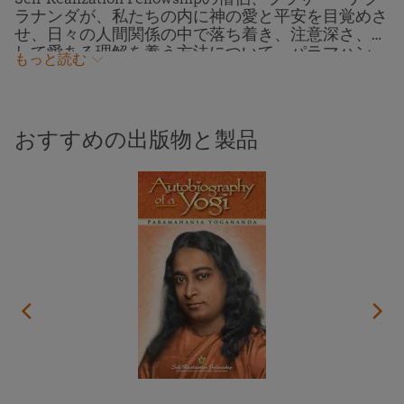
ラナンダが、私たちの内に神の愛と平安を目覚めさ
せ、日々の人間関係の中で落ち着き、注意深さ、そ
して愛ある理解を養う方法について、パラマハン
もっと読む
サ・ヨガナンダの英知を伝えます。パラマハンサジ
の実践的で思いやりに満ちた助言に従うことで、私
たちはすべての人の内に神の存在を見ることを学
び、人間関係において、はるかに大きな調和を育む
おすすめの出版物と製品
ことができます。この講話は、2012年にロサンゼル
スで開催されたSRFワールド・コンボケーションで
行われました。