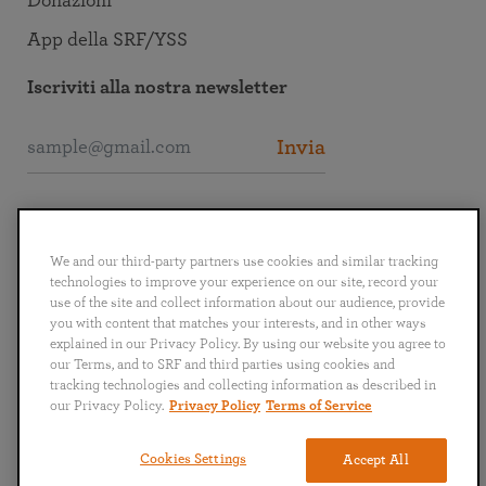
Donazioni
App della SRF/YSS
Iscriviti alla nostra newsletter
Invia
Collegati alla SRF
We and our third-party partners use cookies and similar tracking
technologies to improve your experience on our site, record your
use of the site and collect information about our audience, provide
you with content that matches your interests, and in other ways
explained in our Privacy Policy. By using our website you agree to
English
Deutsch
Español
Français
Italiano
our Terms, and to SRF and third parties using cookies and
Português
日本語
ไทย
tracking technologies and collecting information as described in
our Privacy Policy.
Privacy Policy
Terms of Service
Politica sulla privacy
Termini e condizioni
Cookies Settings
Accept All
Copyright © 2024 Self-Realization Fellowship. Tutti i diritti riservati.