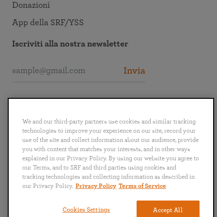
Donazioni
App della SRF/YSS
Iscriviti alla nostra newsletter
Invia
Collegati alla SRF
We and our third-party partners use cookies and similar tracking
technologies to improve your experience on our site, record your
use of the site and collect information about our audience, provide
you with content that matches your interests, and in other ways
explained in our Privacy Policy. By using our website you agree to
English
Deutsch
Español
Français
Italiano
our Terms, and to SRF and third parties using cookies and
Português
日本語
ไทย
tracking technologies and collecting information as described in
our Privacy Policy.
Privacy Policy
Terms of Service
Politica sulla privacy
Termini e condizioni
Cookies Settings
Accept All