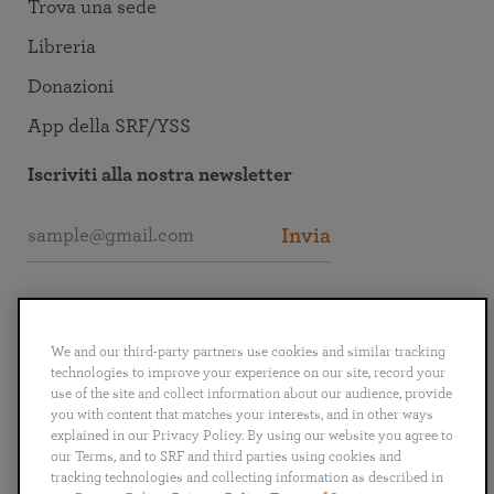
Trova una sede
Libreria
Donazioni
App della SRF/YSS
Iscriviti alla nostra newsletter
Invia
Collegati alla SRF
We and our third-party partners use cookies and similar tracking
technologies to improve your experience on our site, record your
use of the site and collect information about our audience, provide
you with content that matches your interests, and in other ways
explained in our Privacy Policy. By using our website you agree to
English
Deutsch
Español
Français
Italiano
our Terms, and to SRF and third parties using cookies and
Português
日本語
ไทย
tracking technologies and collecting information as described in