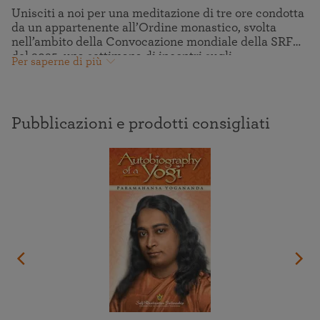
Unisciti a noi per una meditazione di tre ore condotta
da un appartenente all’Ordine monastico, svolta
nell’ambito della Convocazione mondiale della SRF
del 2025, una settimana di incontri sugli
Per saperne di più
insegnamenti di Paramahansa Yogananda sull’“Arte
di vivere” e sulle tecniche di meditazione, con
meditazioni di gruppo guidate e
kirtan
(canti
devozionali), pellegrinaggi virtuali agli ashram dove
Pubblicazioni e prodotti consigliati
Paramahansaji ha vissuto ed è entrato in comunione
con il Divino e molto altro.