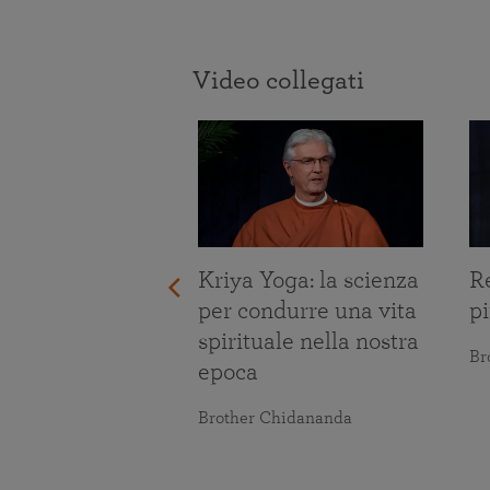
Video collegati
re le prove
Kriya Yoga: la scienza
Re
ita
per condurre una vita
pi
spirituale nella nostra
maranananda
Br
epoca
Brother Chidananda