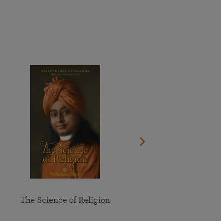
Dona ora
Guarda il documentario sulla vita del Guru
Vedi il calendario completo
Partecipa online alle meditazioni e allo studio di gruppo
Trova la sede più vicina a te
degli insegnamenti della SRF
Esplora tutti gli eventi online
The Science of Religion