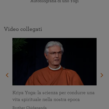
Autobiografia di uno Yogi
Video collegati
Kriya Yoga: la scienza per condurre una
vita spirituale nella nostra epoca
Brother Chidananda