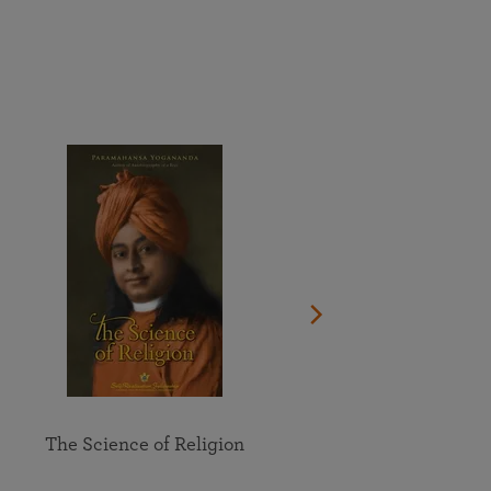
Dona ora
Guarda il documentario sulla vita del Guru
Vedi il calendario completo
Partecipa online alle meditazioni e allo studio di gruppo
Trova la sede più vicina a te
degli insegnamenti della SRF
Esplora tutti gli eventi online
The Science of Religion