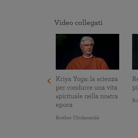
Video collegati
re le prove
Kriya Yoga: la scienza
Re
ita
per condurre una vita
pi
spirituale nella nostra
maranananda
Br
epoca
Brother Chidananda