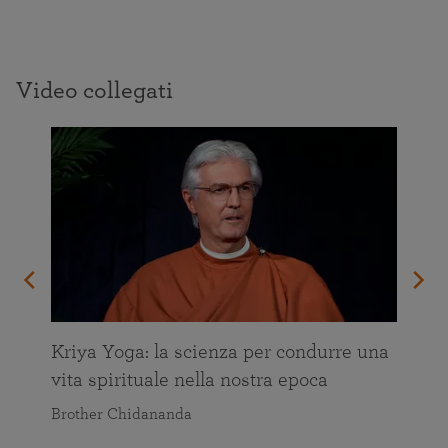
Video collegati
Kriya Yoga: la scienza per condurre una
vita spirituale nella nostra epoca
Brother Chidananda