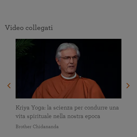
Video collegati
Kriya Yoga: la scienza per condurre una
vita spirituale nella nostra epoca
Brother Chidananda