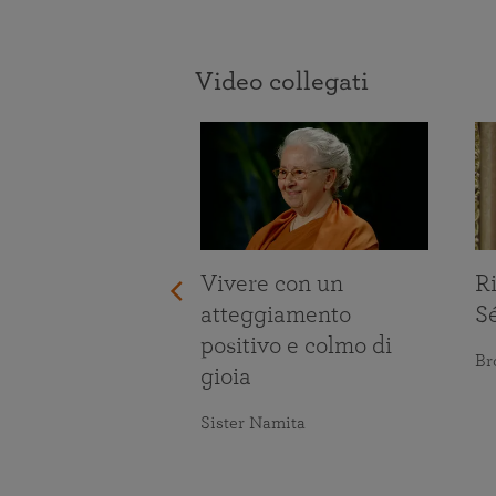
Video collegati
re le prove
ita
maranananda
Vivere con un
Ri
atteggiamento
S
positivo e colmo di
Br
gioia
Sister Namita