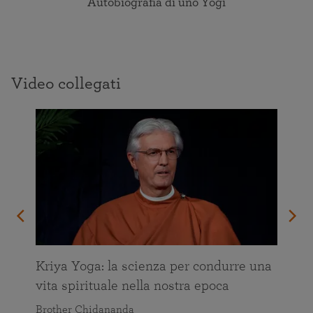
Autobiografia di uno Yogi
Video collegati
Kriya Yoga: la scienza per condurre una
vita spirituale nella nostra epoca
Brother Chidananda