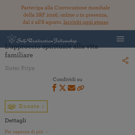
Partecipa alla Convocazione mondiale
della SRF 2026, online o in presenza,
dal 2 all'8 agosto.
Iscriviti oggi stesso
Torna alla Biblioteca
L'approccio spirituale alla vita
familiare
Sister Priya
Condividi su
Donate
Dettagli
Per saperne di più