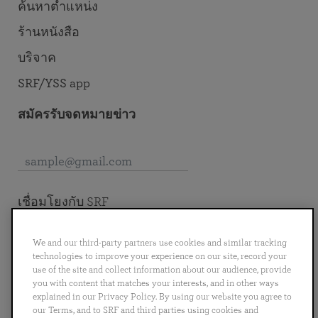
ค้นหาตำแหน่ง
ร้านหนังสือ
บริจาค
SRF/YSS app
สมัครรับจดหมายข่าว
เชื่อมโยงกับ SRF
We and our third-party partners use cookies and similar tracking
technologies to improve your experience on our site, record your
use of the site and collect information about our audience, provide
English
you with content that matches your interests, and in other ways
Deutsch
Español
Français
Italiano
explained in our Privacy Policy. By using our website you agree to
Português
日本語
ไทย
our Terms, and to SRF and third parties using cookies and