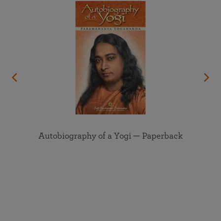
inner sanctuary where worries and fears cannot
intrude — and where we are ever safe and secure in
our oneness with the Divine. This talk was recorded
at the SRF Lake Shrine Temple in May 2023.
Autobiography of a Yogi — Paperback