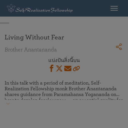
Living Without Fear
Brother Anantananda
แบ่งปันสิ่งนี้บน
In this talk with a period of meditation, Self-
Realization Fellowship monk Brother Anantananda
shares guidance from Paramahansa Yogananda on
how to develop fearlessness — an essential quality for
living a happy and fulfilling life. Fear disrupts our
natural inner harmony, causing physical, mental, and
spiritual disturbances. But as we learn to live more in
the calm interior silence of the soul, we discover an