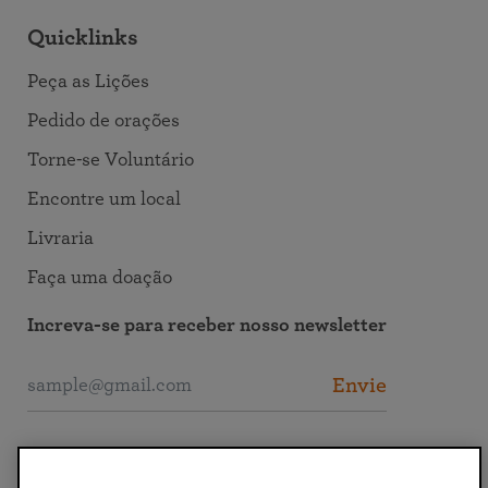
Quicklinks
Peça as Lições
Pedido de orações
Torne-se Voluntário
Encontre um local
Livraria
Faça uma doação
Increva-se para receber nosso newsletter
Envie
Entre em Contato com a SRF