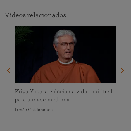
Vídeos relacionados
Kriya Yoga: a ciência da vida espiritual
para a idade moderna
Irmão Chidananda