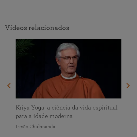
Vídeos relacionados
Kriya Yoga: a ciência da vida espiritual
para a idade moderna
Irmão Chidananda