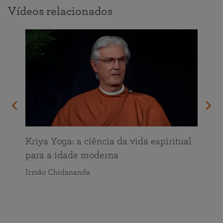
Vídeos relacionados
Kriya Yoga: a ciência da vida espiritual
para a idade moderna
Irmão Chidananda