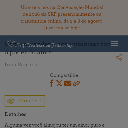
Una-se a nós na Convocação Mundial
de 2026 da SRF presencialmente ou
transmitida online, de 2 a 8 de agosto.
Voltar ao acervo
Inscreva-se hoje
Como entender e nos sintonizar com
o poder do amor
Irmã Ranjana
Compartilhe
Donate
Detalhes
Alguma vez você almejou ter um amor puro e