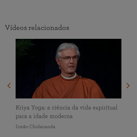
Vídeos relacionados
Kriya Yoga: a ciência da vida espiritual
para a idade moderna
Irmão Chidananda