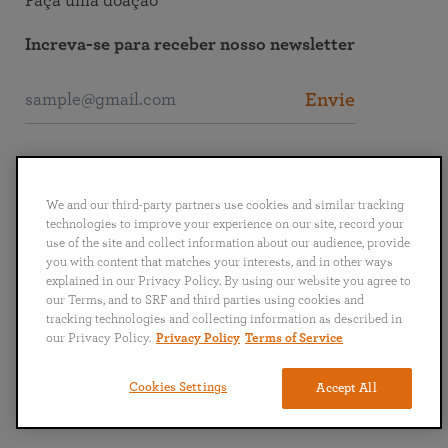
Faça uma doação
Increva-se para receber nosso newsletter
Envie
Entre em Contato com a SRF
We and our third-party partners use cookies and similar tracking
technologies to improve your experience on our site, record your
use of the site and collect information about our audience, provide
you with content that matches your interests, and in other ways
explained in our Privacy Policy. By using our website you agree to
English
Deutsch
Español
Français
Italiano
our Terms, and to SRF and third parties using cookies and
Português
日本語
ไทย
tracking technologies and collecting information as described in
our Privacy Policy.
Privacy Policy
Terms of Service
Política de Privacidade
Termos & Condições
Cookies Settings
Accept All
Copyright © 2024 Self-Realization Fellowship. Todos os direitos reservados