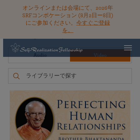
オンラインまたは会場にて、2026年
SRFコンボケーション (8月2日ー8日)
にご参加ください。
今すぐご登録
を。
Teachings Library
Filters
Audio
Video