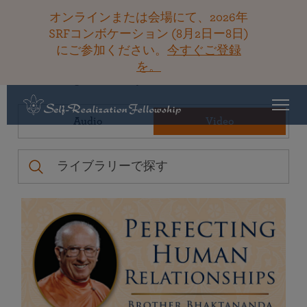
オンラインまたは会場にて、2026年
SRFコンボケーション (8月2日ー8日)
にご参加ください。
今すぐご登録
を。
Teachings Library
Filters
Audio
Video