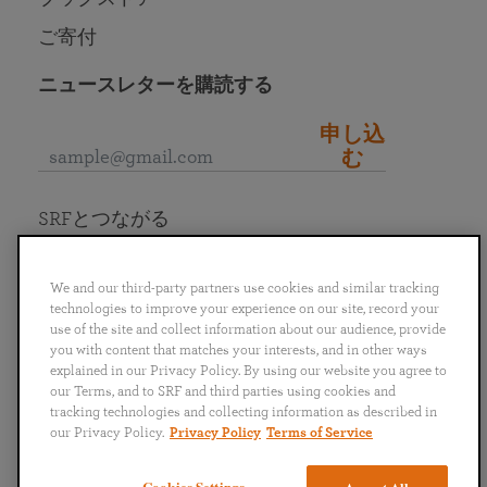
ご寄付
ニュースレターを購読する
申し込
む
SRFとつながる
We and our third-party partners use cookies and similar tracking
technologies to improve your experience on our site, record your
use of the site and collect information about our audience, provide
English
Deutsch
Español
Français
Italiano
you with content that matches your interests, and in other ways
Português
日本語
ไทย
explained in our Privacy Policy. By using our website you agree to
our Terms, and to SRF and third parties using cookies and
tracking technologies and collecting information as described in
個人情報保護方針
利用規約
our Privacy Policy.
Privacy Policy
Terms of Service
Copyright © 2024 Self-Realization Fellowship. All Rights Reserved.（不許複製・禁無
Cookies Settings