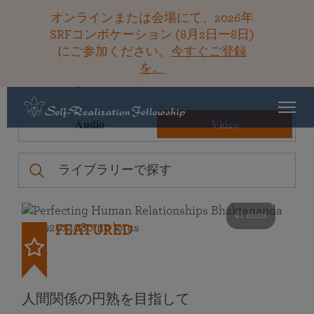
オンラインまたは会場にて、2026年
SRFコンボケーション (8月2日ー8日)
にご参加ください。
今すぐご登録
を。
Teachings Library
Filters
Audio
Video
41 mins
FEATURED
人間関係の円熟を目指して