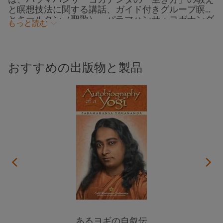
は、パラマハンサ・ヨガナンダの「生き方」の教え
と瞑想技法に関する講話、ガイド付きグループ瞑想
とキールタン（聖歌）、パラマハンサ・ヨガナンダ
もっと読む
が住まわれ神と霊交されたアシュラムへの巡礼ツア
ーなど一週間にわたる無料開催のプログラム、2024
年SRFワールド・コンボケーションのイベントの一
つです。
おすすめの出版物と製品
あるヨギの自叙伝