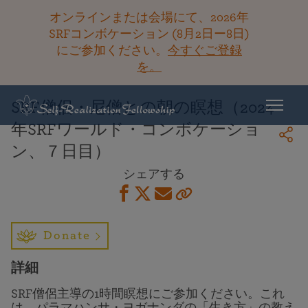
オンラインまたは会場にて、2026年
SRFコンボケーション (8月2日ー8日)
にご参加ください。
今すぐご登録
ライブラリーに戻る
を。
SRF僧侶・尼僧との朝の瞑想（2024
年SRFワールド・コンボケーショ
ン、７日目）
シェアする
Donate
詳細
SRF僧侶主導の1時間瞑想にご参加ください。これ