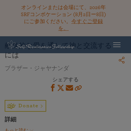
オンラインまたは会場にて、2026年
SRFコンボケーション (8月2日ー8日)
にご参加ください。
今すぐご登録
ライブラリーに戻る
を。
献身的な愛を通して神と交流する
には
ブラザー・ジャヤナンダ
シェアする
Donate
詳細
もっと読む