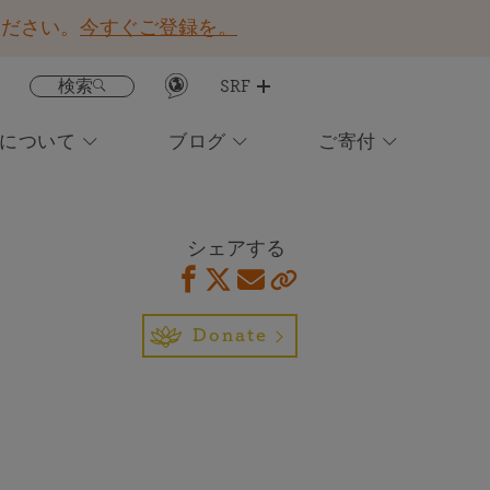
ください。
今すぐご登録を。
検索
SRF
Fについて
ブログ
ご寄付
レッスン・アプリを入手する
注目コンテンツ
オンライン瞑想に参加する
永遠のヨギー ヨガをめぐる奇跡の旅
イベントカレンダー
所在地検索
日常生活を豊かにしてくれる洞察と
今すぐSRFをご支援ください！
霊感を得られる配信にお申し込みく
現在は英語、イタリ
癒しの祈りの依頼
シェアする
ださい
ア語のＳＲＦレッス
世界平和のために肉体的・精神的・霊的な癒しを送
ン会員限定
る
Donate
ブックストア
ニュースレターの配信に申し込む
他者を助けることに喜びを見いだす
お住まいの地域のイベントに友人やSRF会員と参加する
霊的コミュニティーのパワーを体験する