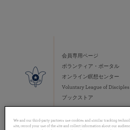
会員専用ページ
ボランティア・ポータル
オンライン瞑想センター
Voluntary League of Disciples
ブックストア
We and our third-party partners use cookies and similar tracking techno
site, record your use of the site and collect information about our audie