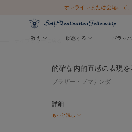
オンラインまたは会場にて、20
教え
瞑想する
パラマ
ライブラリーに戻る
会員専用ページ
学ぶ
瞑想を体験する
西洋におけるヨガの父
ご参加ください
1920年 パラマハンサ・ヨガ
英知とインスピレーション
ご寄付の方法
ナンダによって設立
ログインして以下のサービスにアクセス
クリヤ・ヨガ瞑想の道
略歴：敬愛される世界的教師
コンボケーション2026 ― 登録を開始しま
一度のみのご寄付
初心者向けの瞑想法
意志の力を弱める恐怖を霊的な
的確な内的直感の表現を
する
した！
方法で打ち消す
目的と理想
ガイド付き瞑想
その他のご寄付の方法
パラマハンサ・ヨガナンダの声を聞く
ビデオ＆音声による講話ライブラリ
ブラザー・ブマナンダ
勝利の精神を目覚めさせるパラマハン
講演会のツアーと各地域でのリトリート
ー
指導者の系譜
サ・ヨガナンダの英知をお読みくださ
計画的ご寄付と遺贈
い。
祈りとアファメーション
僧団
詳細
「聖なる波動で恐怖を克服す
会員ログイン
ヨゴダ・サットサンガ・ソサイエティ・
もっと読む
る」 ブラザー・チダナンダ
オブ・インディア
短い動画（字幕付き）を視聴し、神か