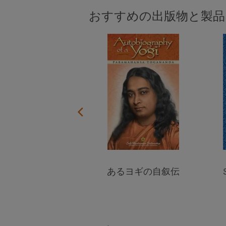
よくあるご質問
ら助けと力をいただく技法を学びまし
おすすめの出版物と製品
ょう。
 Wall Calendar
あるヨギの自叙伝