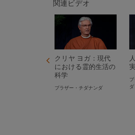
関連ビデオ
試練を乗り切
クリヤ ヨガ：現代
における霊的生活の
科学
・スマラナナンダ
ブ
ダ
ブラザー・チダナンダ