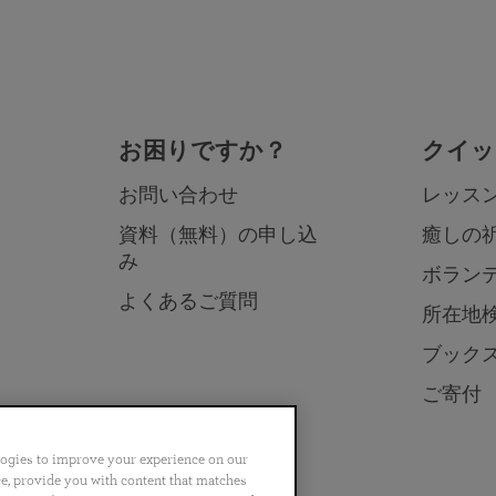
お困りですか？
クイッ
お問い合わせ
レッス
資料（無料）の申し込
癒しの
み
ボラン
よくあるご質問
所在地
ブック
ご寄付
logies to improve your experience on our
nce, provide you with content that matches