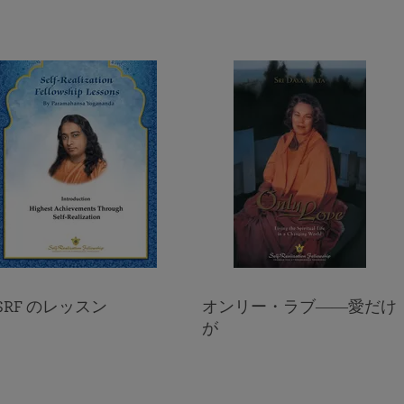
1920年よりパラマハンサ・ヨガナンダのクリヤ・ヨガの教
えを通じて人間の精神の美しさ 崇高さ そしてその神性を
世界中の人々が悟り それを表現する手助けをしています
SRF のレッスン
オンリー・ラブ――愛だけ
が