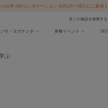
26年 SRFコンボケーション (8月2日ー8日) にご参加
近くの施設を検索する
ハンサ・ヨガナンダ
各種イベント
SR
参加する
SRFのレッスン
キールタン＆神にささげる聖歌
あるヨギの自叙伝
SRFの使命
ご寄付は確実に生かされます
今後のイベント
ニュース
あなたの援助が世界中の求道者を支援する
オンライン瞑想センター
レッスンを受講しはじめる
キールタン
学ぶ
無数の人々の人生を変えた一冊！ 50以上の言語で出
2026年SRFワールド・コンボケーションの
コンボケーション2026 ― ご登録を開始し
皆さまのご支援が変化をもたらします－あ
オンライン・イベントに参加する
SRFのレッスンがあなたの人生をどのように変え、バランスをもたら
聖歌を歌う喜び
版
登録 ー 8月2日ー8日
ました！
りがとうございます！
すことができるか学ぶ
オンラインまたは会場にて、パラマハンサ・ヨガナ
霊的再生と再充電の1週間をご一緒しませんか！
ボランティア・ポータル
キールタンを体験する
ンダのクリヤ・ヨガの教えを学ぶ、変容をもたらす1
パラマハンサ・ヨガナンダの世界規模の活動を支える
週間のプログラムにご参加ください。
SRF国際本部改修・再生プロジェクト
Voluntary League of Disciples
2024年冬季のお願いと特別レポート
SRFレーク・シュライン75周年記念式典
この重要なプロジェクトに関する情報をご覧くださ
SRFクリヤ・ヨギ限定
世界が必要とするパラマハンサ・ヨガナンダの教え
い ― 現在日本語で公開中です！
8月22日、ブラザー・チダナンダによる特別ライブ配
の光を広めるために
信にぜひご参加ください。