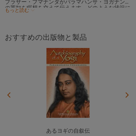
ブラザー・ブマナンダがパラマハンサ・ヨガナンダ
の英知を瞑想を交えて伝えます。どのような状況に
もっと読む
あっても善をなそうと努力し、定期的に瞑想を行う
ことで、私たちは魂の聖なる判断力を利用する術を
学ぶことができます。このようにして正しい判断力
を養い、最終的には自分の真の性質は善そのもの、
おすすめの出版物と製品
すなわち喜び、愛、平和、そしてすべてを網羅する
魂の英知であることを理解することができるので
す。この講話は2023年8月、SRFグレンデール寺院
で収録されました。
あるヨギの自叙伝