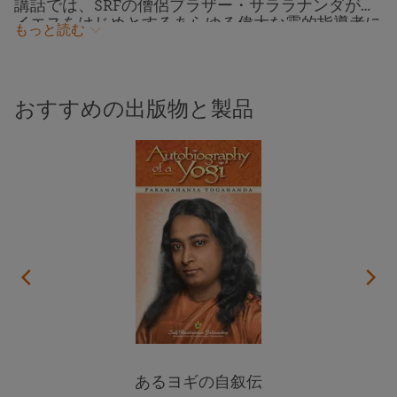
講話では、SRFの僧侶ブラザー・サララナンダが、
イエスをはじめとするあらゆる偉大な霊的指導者に
もっと読む
完璧に表現されてきたキリスト意識という普遍的な
愛と同調する方法について、パラマハンサ・ヨガナ
ンダの英知を説きます。瞑想中に神の平和と喜びを
経験すると、私たちは他の人たちのために祈り、あ
おすすめの出版物と製品
らゆる人への親切、思いやり、赦し、理解を実践す
る努力をして、さらに多くの愛を外に向かって表現
したいと思うようになります。このような方法で、
私たちの愛を拡大することができ、究極的には魂の
内に聖なるキリスト意識を目覚めさせ、表現するこ
とができるのです。この講話は2023年12月にカリフ
ォルニア州フラトンにあるSRFの寺院で収録されま
した。
あるヨギの自叙伝