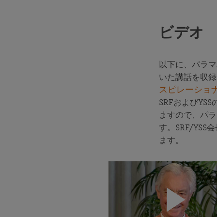
ビデオ
以下に、パラマ
いた講話を収録
スピレーショ
SRFおよびY
ますので、パラ
す。SRF/YS
ます。