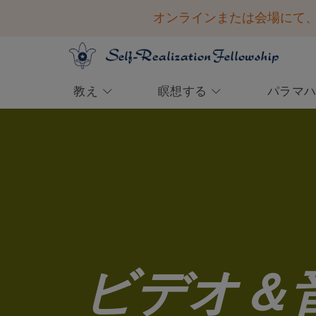
オンラインまたは会場にて、20
教え
瞑想する
パラマ
会員専用ページ
学ぶ
瞑想を体験する
西洋におけるヨガの父
ご参加ください
1920年 パラマハンサ・ヨガ
英知とインスピレーション
ご寄付の方法
ナンダによって設立
ログインして以下のサービスにアクセス
クリヤ・ヨガ瞑想の道
略歴：敬愛される世界的教師
コンボケーション2026 ― 登録を開始しま
一度のみのご寄付
初心者向けの瞑想法
意志の力を弱める恐怖を霊的な
する
した！
方法で打ち消す
目的と理想
ガイド付き瞑想
その他のご寄付の方法
パラマハンサ・ヨガナンダの声を聞く
ビデオ＆音声による講話ライブラリ
勝利の精神を目覚めさせるパラマハン
講演会のツアーと各地域でのリトリート
ー
指導者の系譜
サ・ヨガナンダの英知をお読みくださ
計画的ご寄付と遺贈
い。
祈りとアファメーション
僧団
「聖なる波動で恐怖を克服す
会員ログイン
ヨゴダ・サットサンガ・ソサイエティ・
ビデオ＆
る」 ブラザー・チダナンダ
オブ・インディア
短い動画（字幕付き）を視聴し、神か