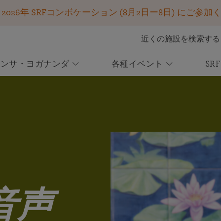
26年 SRFコンボケーション (8月2日ー8日) にご参加
近くの施設を検索する
ハンサ・ヨガナンダ
各種イベント
SR
参加する
SRFのレッスン
キールタン＆神にささげる聖歌
あるヨギの自叙伝
SRFの使命
ご寄付は確実に生かされます
今後のイベント
ニュース
あなたの援助が世界中の求道者を支援する
オンライン瞑想センター
レッスンを受講しはじめる
キールタン
無数の人々の人生を変えた一冊！ 50以上の言語で出
2026年SRFワールド・コンボケーションの
コンボケーション2026 ― ご登録を開始し
皆さまのご支援が変化をもたらします－あ
オンライン・イベントに参加する
SRFのレッスンがあなたの人生をどのように変え、バランスをもたら
聖歌を歌う喜び
版
登録 ー 8月2日ー8日
ました！
りがとうございます！
すことができるか学ぶ
オンラインまたは会場にて、パラマハンサ・ヨガナ
霊的再生と再充電の1週間をご一緒しませんか！
ボランティア・ポータル
キールタンを体験する
ンダのクリヤ・ヨガの教えを学ぶ、変容をもたらす1
パラマハンサ・ヨガナンダの世界規模の活動を支える
週間のプログラムにご参加ください。
SRF国際本部改修・再生プロジェクト
Voluntary League of Disciples
2024年冬季のお願いと特別レポート
SRFレーク・シュライン75周年記念式典
音声
この重要なプロジェクトに関する情報をご覧くださ
SRFクリヤ・ヨギ限定
世界が必要とするパラマハンサ・ヨガナンダの教え
い ― 現在日本語で公開中です！
8月22日、ブラザー・チダナンダによる特別ライブ配
の光を広めるために
信にぜひご参加ください。