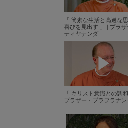
「 簡素な生活と高邁な
喜びを見出す 」 | ブラ
ティヤナンダ
「 キリスト意識との調和 
ブラザー・プラフラナン