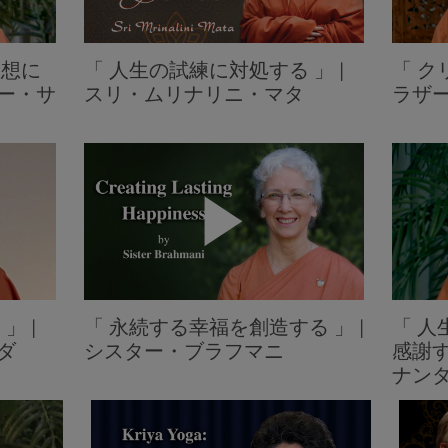
思想に
「 人生の試練に対処する 」 |
「 ク
ザー・サ
スリ・ムリナリニ・マタ
ラザ
」 |
「 永続する幸福を創造する 」 |
「 
ダ
シスター・ブラフマニ
感謝す
ナン