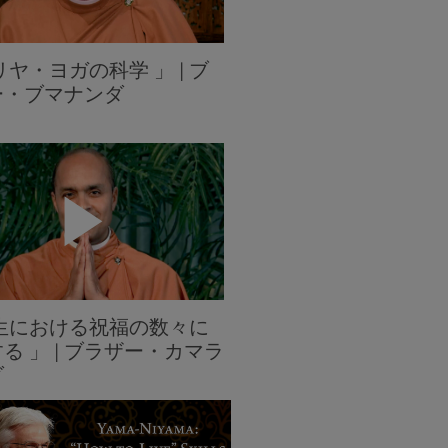
リヤ・ヨガの科学 」 | ブ
ー・ブマナンダ
人生における祝福の数々に
る 」 | ブラザー・カマラ
ダ