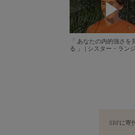
「 あなたの内的強さを
る 」 | シスター・ラン
SRFに寄