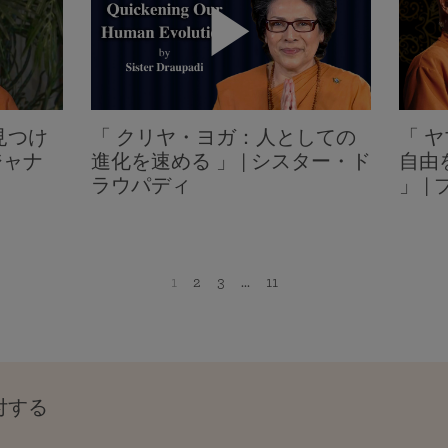
見つけ
「 クリヤ・ヨガ：人としての
「 
ジャナ
進化を速める 」 | シスター・ド
自由
ラウパディ
」 
1
2
3
...
11
付する