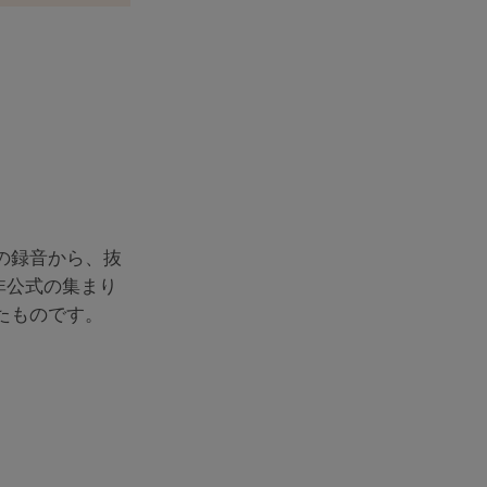
の録音から、抜
非公式の集まり
たものです。