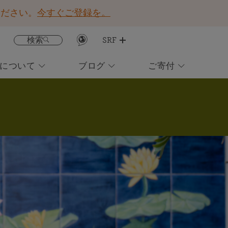
ください。
今すぐご登録を。
検索
SRF
Fについて
ブログ
ご寄付
レッスン・アプリを入手する
注目コンテンツ
オンライン瞑想に参加する
永遠のヨギー ヨガをめぐる奇跡の旅
イベントカレンダー
所在地検索
日常生活を豊かにしてくれる洞察と
今すぐSRFをご支援ください！
霊感を得られる配信にお申し込みく
現在は英語、イタリ
癒しの祈りの依頼
ださい
ア語のＳＲＦレッス
世界平和のために肉体的・精神的・霊的な癒しを送
ン会員限定
る
ブックストア
ニュースレターの配信に申し込む
他者を助けることに喜びを見いだす
お住まいの地域のイベントに友人やSRF会員と参加する
霊的コミュニティーのパワーを体験する